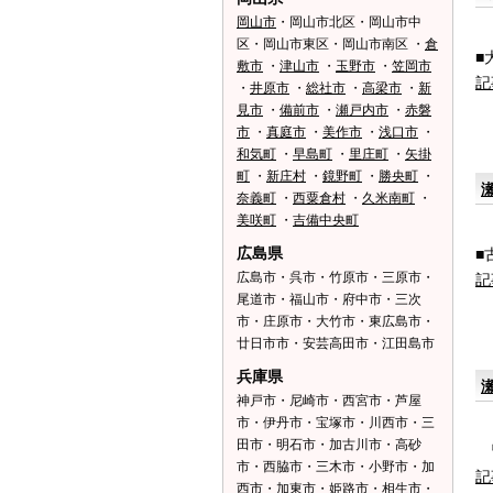
岡山市
・岡山市北区・岡山市中
区・岡山市東区・岡山市南区 ・
倉
■
敷市
・
津山市
・
玉野市
・
笠岡市
記
・
井原市
・
総社市
・
高梁市
・
新
見市
・
備前市
・
瀬戸内市
・
赤磐
市
・
真庭市
・
美作市
・
浅口市
・
和気町
・
早島町
・
里庄町
・
矢掛
町
・
新庄村
・
鏡野町
・
勝央町
・
奈義町
・
西粟倉村
・
久米南町
・
美咲町
・
吉備中央町
広島県
■
広島市・呉市・竹原市・三原市・
記
尾道市・福山市・府中市・三次
市・庄原市・大竹市・東広島市・
廿日市市・安芸高田市・江田島市
兵庫県
神戸市・尼崎市・西宮市・芦屋
市・伊丹市・宝塚市・川西市・三
田市・明石市・加古川市・高砂
皆
市・西脇市・三木市・小野市・加
記
西市・加東市・姫路市・相生市・