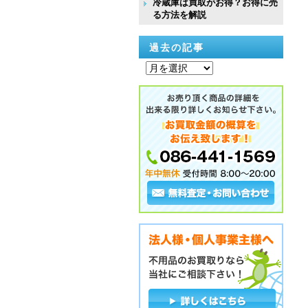
冷蔵庫は買取がお得？お得に売
る方法を解説
過去の記事
過
去
の
記
事