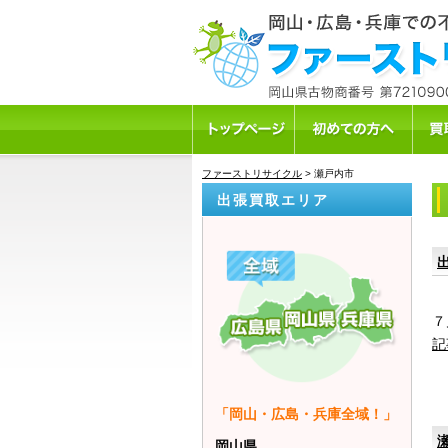
ファーストリサイクル
>
瀬戸内市
出張買取エリア
７
記
「岡山・広島・兵庫全域！」
岡山県