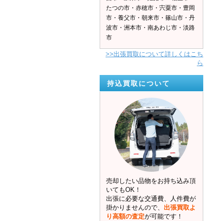
たつの市・赤穂市・宍粟市・豊岡
市・養父市・朝来市・篠山市・丹
波市・洲本市・南あわじ市・淡路
市
>>出張買取について詳しくはこち
ら
持込買取について
売却したい品物をお持ち込み頂
いてもOK！
出張に必要な交通費、人件費が
掛かりませんので、
出張買取よ
り高額の査定
が可能です！