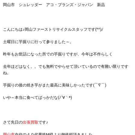
岡山市 シュレッダー アコ・ブランズ・ジャパン 新品
こんにちは♪岡山ファーストリサイクルスタッフです(^^)/
土曜日に芋掘りに行って参りました～。
昨年もお世話になった所での芋掘りですが、今年は不作らしく
去年ほどはなく。。でも無料でやらせて頂いているので有難い限りです
ね。
芋掘りの後の焼き芋がまた最高に美味しかったです(⌒∇⌒)
いや～本当に食べてばっかだな(ﾉ´∀｀*)
さて先日の
出張買取
です♪
岡山市
在住の４０代男性M様より御依頼頂きました。