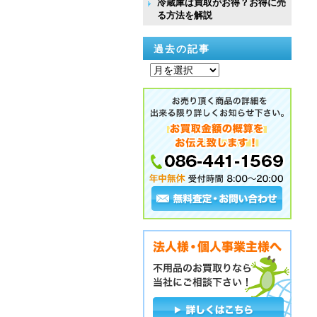
冷蔵庫は買取がお得？お得に売
る方法を解説
過去の記事
過
去
の
記
事