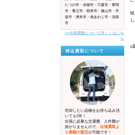
に
たつの市・赤穂市・宍粟市・豊岡
市・養父市・朝来市・篠山市・丹
様
波市・洲本市・南あわじ市・淡路
し
市
>>出張買取について詳しくはこち
ら
«
持込買取について
売却したい品物をお持ち込み頂
いてもOK！
出張に必要な交通費、人件費が
掛かりませんので、
出張買取よ
り高額の査定
が可能です！