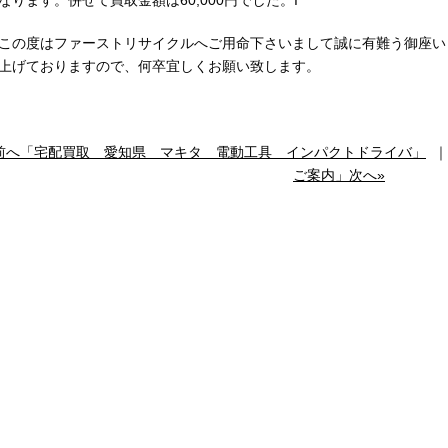
なります。併せて買取金額は60,000円でした。I
この度はファーストリサイクルへご用命下さいまして誠に有難う御座い
上げておりますので、何卒宜しくお願い致します。
前へ「宅配買取 愛知県 マキタ 電動工具 インパクトドライバ」
ご案内」次へ»