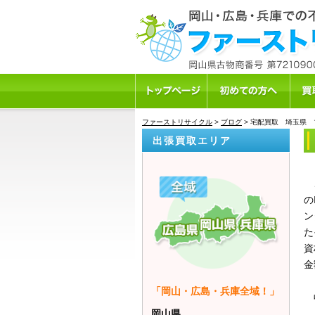
ファーストリサイクル
>
ブログ
>
宅配買取 埼玉県
出張買取エリア
こ
の
ン
た
資
金
「岡山・広島・兵庫全域！」
品
岡山県