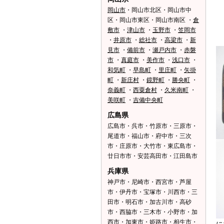
岡山市
・岡山市北区・岡山市中
区・岡山市東区・岡山市南区 ・
倉
敷市
・
津山市
・
玉野市
・
笠岡市
・
井原市
・
総社市
・
高梁市
・
新
見市
・
備前市
・
瀬戸内市
・
赤磐
市
・
真庭市
・
美作市
・
浅口市
・
和気町
・
早島町
・
里庄町
・
矢掛
町
・
新庄村
・
鏡野町
・
勝央町
・
奈義町
・
西粟倉村
・
久米南町
・
美咲町
・
吉備中央町
広島県
広島市・呉市・竹原市・三原市・
尾道市・福山市・府中市・三次
市・庄原市・大竹市・東広島市・
廿日市市・安芸高田市・江田島市
兵庫県
神戸市・尼崎市・西宮市・芦屋
市・伊丹市・宝塚市・川西市・三
田市・明石市・加古川市・高砂
市・西脇市・三木市・小野市・加
西市・加東市・姫路市・相生市・