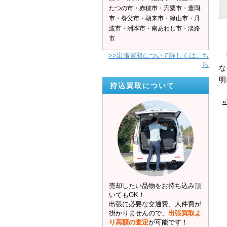
たつの市・赤穂市・宍粟市・豊岡
市・養父市・朝来市・篠山市・丹
波市・洲本市・南あわじ市・淡路
市
>>出張買取について詳しくはこち
フ
ら
な
明
持込買取について
売却したい品物をお持ち込み頂
いてもOK！
出張に必要な交通費、人件費が
掛かりませんので、
出張買取よ
り高額の査定
が可能です！