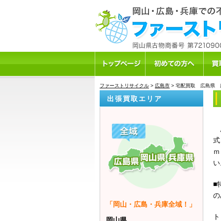
ファーストリサイクル
>
広島市
>
宅配買取 広島県 
出張買取エリア
広
式
ｍ
い
■
の
「岡山・広島・兵庫全域！」
ト
岡山県