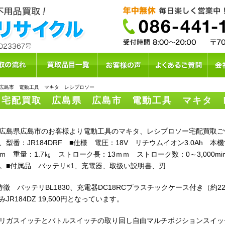
広島市 電動工具 マキタ レシプロソー
宅配買取 広島県 広島市 電動工具 マキタ 
島県広島市のお客様より電動工具のマキタ、レシプロソー宅配買取ご
、型番：JR184DRF ■仕様 電圧：18V リチウムイオン3.0Ah 本機寸
ｍ 重量：1.7㎏ ストローク長：13ｍｍ ストローク数：0～3,000mi
。■付属品 バッテリ×1、充電器、取扱い説明書、刃
特徴 バッテリBL1830、充電器DC18RCプラスチックケース付き（約2
みJR184DZ 19,500円となっています。
リガスイッチとバトルスイッチの取り回し自由マルチポジションスイッ