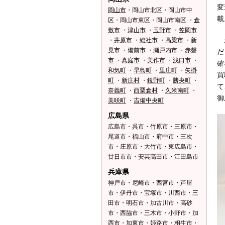
変
岡山市
・岡山市北区・岡山市中
載
区・岡山市東区・岡山市南区 ・
倉
敷市
・
津山市
・
玉野市
・
笠岡市
お
・
井原市
・
総社市
・
高梁市
・
新
見市
・
備前市
・
瀬戸内市
・
赤磐
だ
市
・
真庭市
・
美作市
・
浅口市
・
確
和気町
・
早島町
・
里庄町
・
矢掛
買
町
・
新庄村
・
鏡野町
・
勝央町
・
て
奈義町
・
西粟倉村
・
久米南町
・
御
美咲町
・
吉備中央町
広島県
広島市・呉市・竹原市・三原市・
尾道市・福山市・府中市・三次
市・庄原市・大竹市・東広島市・
廿日市市・安芸高田市・江田島市
兵庫県
神戸市・尼崎市・西宮市・芦屋
市・伊丹市・宝塚市・川西市・三
田市・明石市・加古川市・高砂
市・西脇市・三木市・小野市・加
西市・加東市・姫路市・相生市・