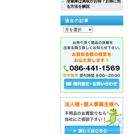
冷蔵庫は買取がお得？お得に売
る方法を解説
過去の記事
過
去
の
記
事