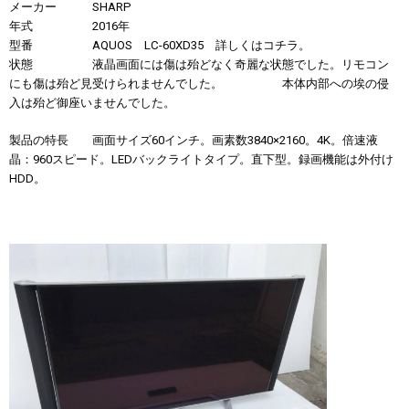
メーカー SHARP
年式 2016年
型番 AQUOS LC-60XD35 詳しくは
コチラ
。
状態 液晶画面には傷は殆どなく奇麗な状態でした。リモコン
にも傷は殆ど見受けられませんでした。 本体内部への埃の侵
入は殆ど御座いませんでした。
製品の特長 画面サイズ60インチ。画素数3840×2160。4K。倍速液
晶：960スピード。LEDバックライトタイプ。直下型。録画機能は外付け
HDD。