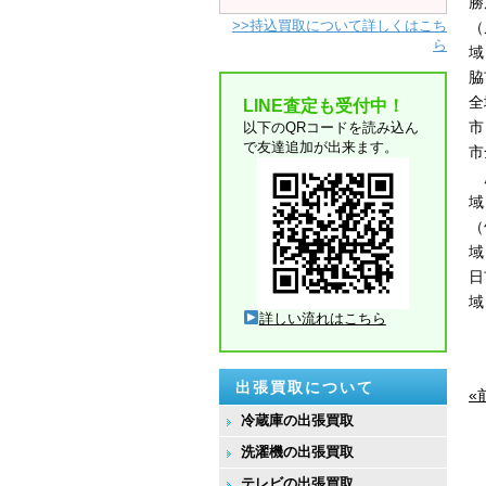
勝
>>持込買取について詳しくはこち
（
ら
域
脇
全
LINE査定も受付中！
市
以下のQRコードを読み込ん
で友達追加が出来ます。
市
広
域
（
域
日
域
詳しい流れはこちら
出張買取について
«
冷蔵庫の出張買取
洗濯機の出張買取
テレビの出張買取