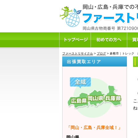
ファーストリサイクル
>
ブログ
>
倉敷市｜トレック 
出張買取エリア
皆
い
こ
ね
「岡山・広島・兵庫全域！」
ご
岡山県