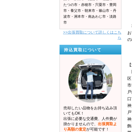
たつの市・赤穂市・宍粟市・豊岡
市・養父市・朝来市・篠山市・丹
波市・洲本市・南あわじ市・淡路
市
私
>>出張買取について詳しくはこち
お
ら
の
持込買取について
【
岡
区
市
戸
口
神
売却したい品物をお持ち込み頂
戸
いてもOK！
出張に必要な交通費、人件費が
神
掛かりませんので、
出張買取よ
飾
り高額の査定
が可能です！