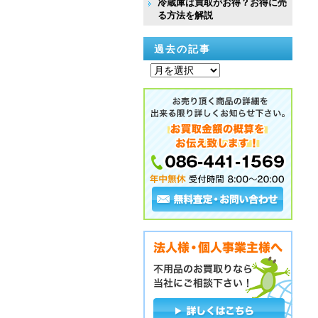
冷蔵庫は買取がお得？お得に売
る方法を解説
過去の記事
過
去
の
記
事