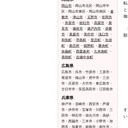
転
岡山市
・岡山市北区・岡山市中
と
区・岡山市東区・岡山市南区 ・
倉
御
敷市
・
津山市
・
玉野市
・
笠岡市
・
井原市
・
総社市
・
高梁市
・
新
S
見市
・
備前市
・
瀬戸内市
・
赤磐
市
・
真庭市
・
美作市
・
浅口市
・
額
和気町
・
早島町
・
里庄町
・
矢掛
町
・
新庄村
・
鏡野町
・
勝央町
・
奈義町
・
西粟倉村
・
久米南町
・
美咲町
・
吉備中央町
広島県
広島市・呉市・竹原市・三原市・
尾道市・福山市・府中市・三次
市・庄原市・大竹市・東広島市・
廿日市市・安芸高田市・江田島市
兵庫県
こ
神戸市・尼崎市・西宮市・芦屋
す
市・伊丹市・宝塚市・川西市・三
田市・明石市・加古川市・高砂
い
市・西脇市・三木市・小野市・加
西市・加東市・姫路市・相生市・