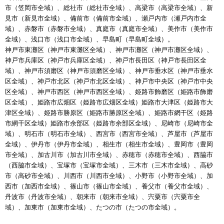
市（笠岡市全域）、総社市（総社市全域）、高梁市（高梁市全域）、新
見市（新見市全域）、備前市（備前市全域）、瀬戸内市（瀬戸内市全
域）、赤磐市（赤磐市全域）、真庭市（真庭市全域）、美作市（美作市
全域）、浅口市（浅口市全域）、早島町（早島町全域）。
神戸市東灘区（神戸市東灘区全域）、神戸市灘区（神戸市灘区全域）、
神戸市兵庫区（神戸市兵庫区全域）、神戸市長田区（神戸市長田区全
域）、神戸市須磨区（神戸市須磨区全域）、神戸市垂水区（神戸市垂水
区全域）、神戸市北区（神戸市北区全域）、神戸市中央区（神戸市中央
区全域）、神戸市西区（神戸市西区全域）、姫路市飾磨区（姫路市飾磨
区全域）、姫路市広畑区（姫路市広畑区全域）姫路市大津区（姫路市大
津区全域）、姫路市勝原区（姫路市勝原区全域）、姫路市網干区（姫路
市網干区全域）姫路市余部区（姫路市余部区全域）、尼崎市（尼崎市全
域）、明石市（明石市全域）、西宮市（西宮市全域）、芦屋市（芦屋市
全域）、伊丹市（伊丹市全域）、相生市（相生市全域）、豊岡市（豊岡
市全域）、加古川市（加古川市全域）、赤穂市（赤穂市全域）、西脇市
（西脇市全域）、宝塚市（宝塚市全域）、三木市（三木市全域）、高砂
市（高砂市全域）、川西市（川西市全域）、小野市（小野市全域）、加
西市（加西市全域）、篠山市（篠山市全域）、養父市（養父市全域）、
丹波市（丹波市全域）、朝来市（朝来市全域）、宍粟市（宍粟市全
域）、加東市（加東市全域）、たつの市（たつの市全域）。