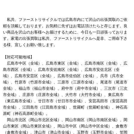
私共、ファーストリサイクルでは広島市内にて沢山の出張買取のご依
頼を頂戴しております。お気軽に先ずはお電話頂けたらと存じます。良
い商品を沢山のお客様へお届けするために、今日も一日頑張っておりま
す。家電の出張買取は私共、ファーストリサイクルへ是非、ご用命下さ
る様、宜しくお願い致します。
【対応可能地域】
広島市中区（全域）、広島市東区（全域）、広島市南区（全域）、広
島市西区（全域）、広島市安佐南区（全域）、広島市安佐北区（全
域）、広島市安芸区（全域）、広島市佐伯区（全域）、呉市（呉市全
域）、竹原市（竹原市全域）、三原市（三原市全域）、尾道市（尾道市
全域）、福山市（福山市全域）、府中市（府中市全域）、三次市（三次
市全域）、庄原市（庄原市全域）、大竹市（大竹市全域）、東広島市
（東広島市全域）、廿日市市（廿日市市全域）、安芸高田市（安芸高田
市全域）、江田島市（江田島市全域）、世羅町（世羅町全域）、神石高
原町（神石高原町全域）。
岡山市北区（岡山市北区全域）、岡山市南区（岡山市南区全域）、岡
山市東区（岡山市東区全域）、岡山市中区（岡山市中区全域）、倉敷市
（倉敷市全域）、津山市（津山市全域）、玉野市（玉野市全域）、笠岡