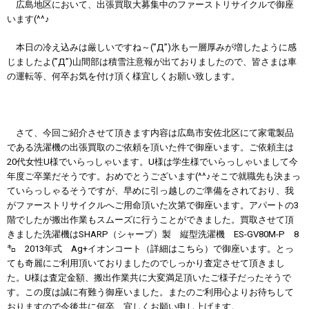
広島地区において、出張買取大募集中のファーストリサイクルで御座
います(^^♪
本日の冷え込みは厳しいですね～(”Д”)氷も一層厚みが増したように感
じましたよ(”Д”)山間部は積雪注意報が出ておりましたので、皆さまは車
の運転等、何卒お気を付け頂く様宜しくお願い致します。
さて、今回ご紹介させて頂きます内容は
広島市安佐北区
にて家電製品
である洗濯機の出張買取のご依頼を頂いた件で御座います。ご依頼主は
20代女性U様でいらっしゃいます。U様は学生様でいらっしゃいまして今
年度ご卒業だそうです。おめでとうございます(^^♪そこで就職先も決まっ
ていらっしゃるそうですが、早めに引っ越しのご準備をされており、我
がファーストリサイクルへご用命頂いた次第で御座います。アパートの3
階でしたが搬出作業もスムーズに行うことができました。買取させて頂
きました洗濯機はSHARP（シャープ）製 縦型洗濯機 ES-GV80M-P 8
㌔ 2013年式 Ag+イオンコート（
詳細はこちら
）で御座います。とっ
ても奇麗にご利用頂いておりましたのでしっかり査定させて頂きまし
た。U様は査定金額、搬出作業共に大変満足頂いたご様子だったそうで
す。この度は誠に有難う御座いました。またのご利用心よりお待ちして
おりますので今後共に何卒、宜しくお願い申し上げます。