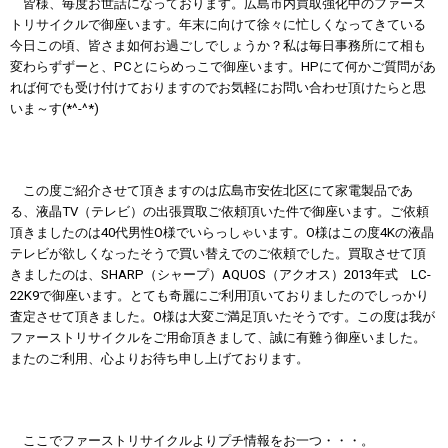
皆様、毎度お世話になっております。広島市内買取強化中のファース
トリサイクルで御座います。年末に向けて徐々に忙しくなってきている
今日この頃、皆さま如何お過ごしでしょうか？私は毎日事務所にて相も
変わらずずーと、PCとにらめっこで御座います。HPにて何かご質問があ
れば何でも受け付けておりますのでお気軽にお問い合わせ頂けたらと思
いま～す(*^-^*)
この度ご紹介させて頂きますのは
広島市安佐北区
にて家電製品であ
る、液晶TV（テレビ）の出張買取ご依頼頂いた件で御座います。ご依頼
頂きましたのは40代男性O様でいらっしゃいます。O様はこの度4Kの液晶
テレビが欲しくなったそうで買い替えでのご依頼でした。買取させて頂
きましたのは、
SHARP（シャープ）AQUOS（アクオス）2013年式 LC-
22K9
で御座います。とても奇麗にご利用頂いておりましたのでしっかり
査定させて頂きました。O様は大変ご満足頂いたそうです。この度は我が
ファーストリサイクルをご用命頂きまして、誠に有難う御座いました。
またのご利用、心よりお待ち申し上げております。
ここでファーストリサイクルよりプチ情報をお一つ・・・。