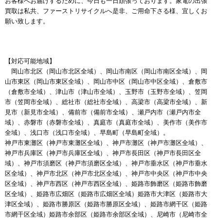
お客様へお届けするために、今日も一日頑張っております。家電の出張
買取は私共、ファーストリサイクルへ是非、ご用命下さる様、宜しくお
願い致します。
【対応可能地域】
岡山市北区（岡山市北区全域）、岡山市南区（岡山市南区全域）、岡
山市東区（岡山市東区全域）、岡山市中区（岡山市中区全域）、倉敷市
（倉敷市全域）、津山市（津山市全域）、玉野市（玉野市全域）、笠岡
市（笠岡市全域）、総社市（総社市全域）、高梁市（高梁市全域）、新
見市（新見市全域）、備前市（備前市全域）、瀬戸内市（瀬戸内市全
域）、赤磐市（赤磐市全域）、真庭市（真庭市全域）、美作市（美作市
全域）、浅口市（浅口市全域）、早島町（早島町全域）。
神戸市東灘区（神戸市東灘区全域）、神戸市灘区（神戸市灘区全域）、
神戸市兵庫区（神戸市兵庫区全域）、神戸市長田区（神戸市長田区全
域）、神戸市須磨区（神戸市須磨区全域）、神戸市垂水区（神戸市垂水
区全域）、神戸市北区（神戸市北区全域）、神戸市中央区（神戸市中央
区全域）、神戸市西区（神戸市西区全域）、姫路市飾磨区（姫路市飾磨
区全域）、姫路市広畑区（姫路市広畑区全域）姫路市大津区（姫路市大
津区全域）、姫路市勝原区（姫路市勝原区全域）、姫路市網干区（姫路
市網干区全域）姫路市余部区（姫路市余部区全域）、尼崎市（尼崎市全