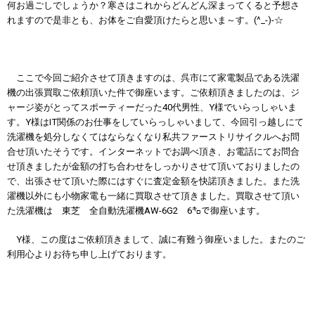
何お過ごしでしょうか？寒さはこれからどんどん深まってくると予想さ
れますので是非とも、お体をご自愛頂けたらと思いま～す。(^_-)-☆
ここで今回ご紹介させて頂きますのは、呉市にて家電製品である洗濯
機の出張買取ご依頼頂いた件で御座います。ご依頼頂きましたのは、ジ
ャージ姿がとってスポーティーだった40代男性、Y様でいらっしゃいま
す。Y様はIT関係のお仕事をしていらっしゃいまして、今回引っ越しにて
洗濯機を処分しなくてはならなくなり私共ファーストリサイクルへお問
合せ頂いたそうです。インターネットでお調べ頂き、お電話にてお問合
せ頂きましたが金額の打ち合わせをしっかりさせて頂いておりましたの
で、出張させて頂いた際にはすぐに査定金額を快諾頂きました。また洗
濯機以外にも小物家電も一緒に買取させて頂きました。買取させて頂い
た洗濯機は
東芝 全自動洗濯機AW-6G2 6㌔
で御座います。
Y様、この度はご依頼頂きまして、誠に有難う御座いました。またのご
利用心よりお待ち申し上げております。