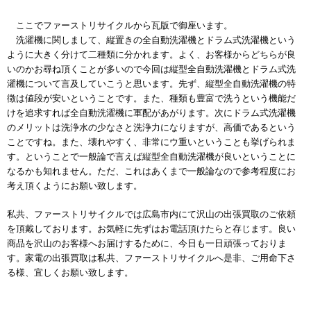
ここでファーストリサイクルから瓦版で御座います。
洗濯機に関しまして、縦置きの全自動洗濯機とドラム式洗濯機という
ように大きく分けて二種類に分かれます。よく、お客様からどちらが良
いのかお尋ね頂くことが多いので今回は縦型全自動洗濯機とドラム式洗
濯機について言及していこうと思います。先ず、縦型全自動洗濯機の特
徴は値段が安いということです。また、種類も豊富で洗うという機能だ
けを追求すれば全自動洗濯機に軍配があがります。次にドラム式洗濯機
のメリットは洗浄水の少なさと洗浄力になりますが、高価であるという
ことですね。また、壊れやすく、非常にウ重いということも挙げられま
す。ということで一般論で言えば縦型全自動洗濯機が良いということに
なるかも知れません。ただ、これはあくまで一般論なので参考程度にお
考え頂くようにお願い致します。
私共、ファーストリサイクルでは広島市内にて沢山の出張買取のご依頼
を頂戴しております。お気軽に先ずはお電話頂けたらと存じます。良い
商品を沢山のお客様へお届けするために、今日も一日頑張っておりま
す。家電の出張買取は私共、ファーストリサイクルへ是非、ご用命下さ
る様、宜しくお願い致します。