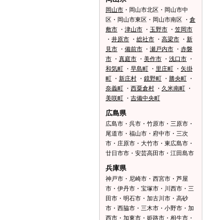
岡山市
・岡山市北区・岡山市中
区・岡山市東区・岡山市南区 ・
倉
敷市
・
津山市
・
玉野市
・
笠岡市
・
井原市
・
総社市
・
高梁市
・
新
見市
・
備前市
・
瀬戸内市
・
赤磐
市
・
真庭市
・
美作市
・
浅口市
・
和気町
・
早島町
・
里庄町
・
矢掛
町
・
新庄村
・
鏡野町
・
勝央町
・
奈義町
・
西粟倉村
・
久米南町
・
美咲町
・
吉備中央町
広島県
広島市・呉市・竹原市・三原市・
尾道市・福山市・府中市・三次
市・庄原市・大竹市・東広島市・
廿日市市・安芸高田市・江田島市
兵庫県
神戸市・尼崎市・西宮市・芦屋
市・伊丹市・宝塚市・川西市・三
田市・明石市・加古川市・高砂
市・西脇市・三木市・小野市・加
西市・加東市・姫路市・相生市・