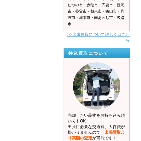
たつの市・赤穂市・宍粟市・豊岡
市・養父市・朝来市・篠山市・丹
波市・洲本市・南あわじ市・淡路
市
>>出張買取について詳しくはこち
ら
持込買取について
売却したい品物をお持ち込み頂
いてもOK！
出張に必要な交通費、人件費が
掛かりませんので、
出張買取よ
り高額の査定
が可能です！