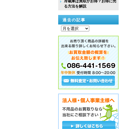
冷蔵庫は買取がお得？お得に売
る方法を解説
過去の記事
過
去
の
記
事