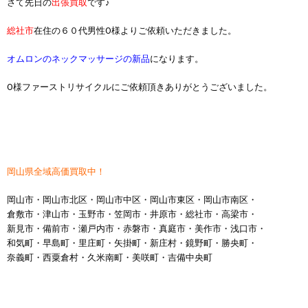
さて先日の
出張買取
です♪
総社市
在住の６０代男性O様よりご依頼いただきました。
オムロンのネックマッサージの新品
になります。
O様ファーストリサイクルにご依頼頂きありがとうございました。
岡山県全域高価買取中！
岡山市・岡山市北区・岡山市中区・岡山市東区・岡山市南区・
倉敷市・津山市・玉野市・笠岡市・井原市・総社市・高梁市・
新見市・備前市・瀬戸内市・赤磐市・真庭市・美作市・浅口市・
和気町・早島町・里庄町・矢掛町・新庄村・鏡野町・勝央町・
奈義町・西粟倉村・久米南町・美咲町・吉備中央町