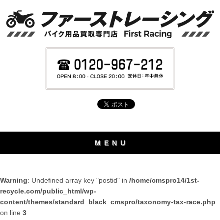
MENU
Warning
: Undefined array key "postid" in
/home/cmspro14/1st-
recycle.com/public_html/wp-
content/themes/standard_black_cmspro/taxonomy-tax-race.php
on line
3